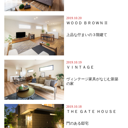
2019.10.20
ＷＯＯＤ ＢＲＯＷＮ II
上品な佇まいの３階建て
2019.10.19
ＶＩＮＴＡＧＥ
ヴィンテージ家具がなじむ新築
の家
2019.10.18
ＴＨＥ ＧＡＴＥ ＨＯＵＳＥ
門のある邸宅