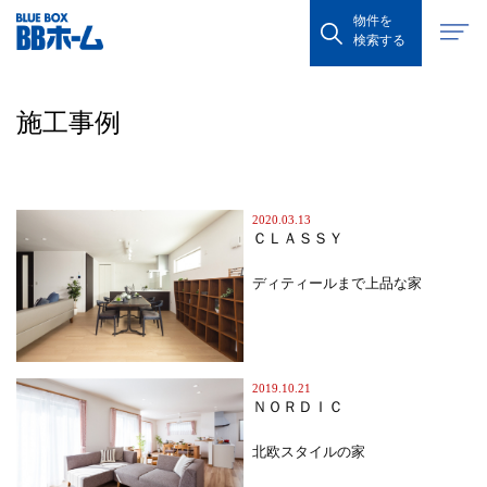
物件を
検索する
施工事例
2020.03.13
ＣＬＡＳＳＹ
ディティールまで上品な家
2019.10.21
ＮＯＲＤＩＣ
北欧スタイルの家